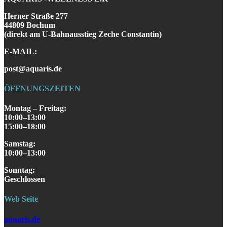
Herner Straße 277
44809 Bochum
(direkt am U-Bahnausstieg Zeche Constantin)
E-MAIL:
post@aquaris.de
ÖFFNUNGSZEITEN
Montag – Freitag:
10:00–13:00
15:00–18:00
Samstag
:
10:00–13:00
S
onntag
:
Geschlossen
Web Seite
aquaris.de