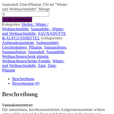
Saunaduft Zimt-Pflaume 250 ml "Winter
und Weihnachtsdüfte" Menge
In den Warenkorb
Kategorien:
Herbst / Winter /
Weihnachtsdüfte
,
Saunadüfte - Winter-
und Weihnachtsdüfte
,
SAUNADÜFTE
& AUFGUSSMITTEL
Schlagwörter:
Aufgusskonzentrate
,
Aufgussmittel
,
Geschenkideen
,
Pflaume
,
Saunaaufguss
,
Saunaaufgüsse
,
Saunaduft
,
Saunadüfte
,
Weihnachtsgeschenk günstig
,
Weihnachtsgeschenke Familie
,
Winter-
und Weihnachtsdüfte
,
Zimt
,
Zimt-
Pflaume
Beschreibung
Bewertungen (0)
Beschreibung
Saunakonzentrat:
Die naturreinen, hochkonzentrierten Aufgusskonzentrate wirken