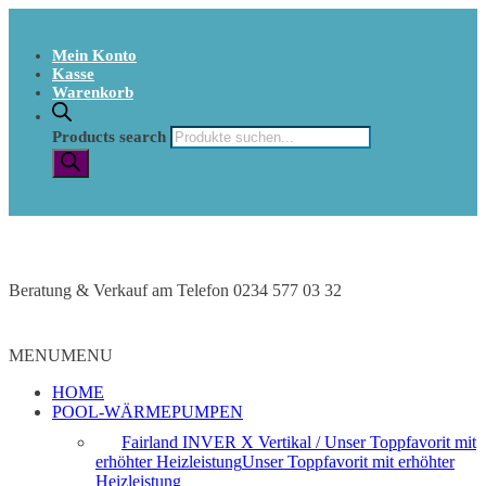
Mein Konto
Kasse
Warenkorb
Products search
Beratung & Verkauf am Telefon 0234 577 03 32
MENU
MENU
HOME
POOL-WÄRMEPUMPEN
Fairland INVER X Vertikal / Unser Toppfavorit mit
erhöhter Heizleistung
Unser Toppfavorit mit erhöhter
Heizleistung