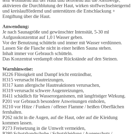
sehr wohltuend auf der Haut und befreiend auf die Atemwege,
aktivieren die Durchblutung der Haut, wirken stoffwechselsteigernd
und kreislauffördernd und unterstützen die Entschlackung +
Entgiftung über die Haut.
Anwendung:
Je nach Saunagröße und gewünschter Intensität, 5-30 ml
Aufgusskonzentrat auf 1,0 l Wasser geben.
Vor der Benutzung schütteln und immer mit Wasser verdünnen.
Lassen Sie die Flasche nicht in einer heißen Sauna stehen.
Inhalt immer vor Gebrauch schütteln.
Das Konzentrat verdampft ohne Rückstände auf den Steinen.
Warnhinweise:
H226 Flüssigkeit und Dampf leicht entzündbar,
H315 verursacht Hautreizungen,
H317 kann allergische Hautreaktionen verursachen,
H319 verursacht schwere Augenreizungen,
H411 schädlich für Wasserorganismen, mit langfristiger Wirkung.
P201 vor Gebrauch besondere Anweisungen einholen,
H210 vor Hitze / Funken / offener Flamme / heißen Oberflächen
fernhalten.
P262 nicht in die Augen, auf die Haut, oder auf die Kleidung
kommen lassen.
P273 Freisetzung in die Umwelt vermeiden,
P280 Schutzhandschuhe / Schutzkleidung / Augenschutz /