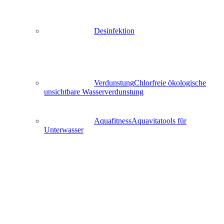
Desinfektion
Verdunstung
Chlorfreie ökologische
unsichtbare Wasserverdunstung
Aquafitness
Aquavitatools für
Unterwasser