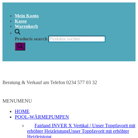
Mein Konto
Kasse
Warenkorb
Products search
Beratung & Verkauf am Telefon 0234 577 03 32
MENU
MENU
HOME
POOL-WÄRMEPUMPEN
Fairland INVER X Vertikal / Unser Toppfavorit mit
erhöhter Heizleistung
Unser Toppfavorit mit erhöhter
Heizleistung