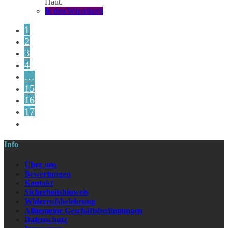
Haut.
In den Warenkorb
1
2
3
4
…
15
16
17
Info
Über uns
Bewertungen
Kontakt
Sicherheitshinweis
Widerrufsbelehrung
Allgemeine Geschäftsbedingungen
Datenschutz