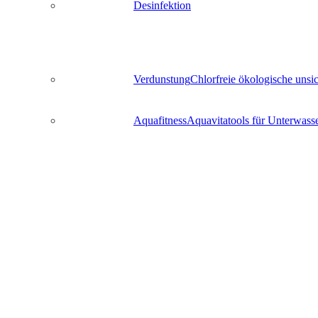
Desinfektion
Verdunstung
Chlorfreie ökologische uns
Aquafitness
Aquavitatools für Unterwass