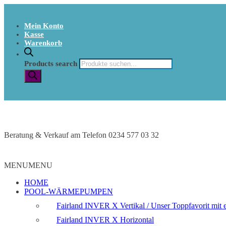
Mein Konto
Kasse
Warenkorb
Products search
Beratung & Verkauf am Telefon 0234 577 03 32
MENU
MENU
HOME
POOL-WÄRMEPUMPEN
Fairland INVER X Vertikal / Unser Toppfavorit mit e
Fairland INVER X Horizontal