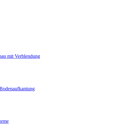
bau mit Verblendung
 Bodenaufkantung
teme