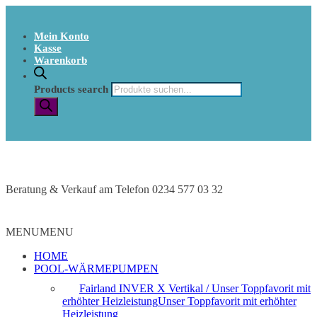
Mein Konto
Kasse
Warenkorb
Products search
Beratung & Verkauf am Telefon 0234 577 03 32
MENU
MENU
HOME
POOL-WÄRMEPUMPEN
Fairland INVER X Vertikal / Unser Toppfavorit mit
erhöhter Heizleistung
Unser Toppfavorit mit erhöhter
Heizleistung