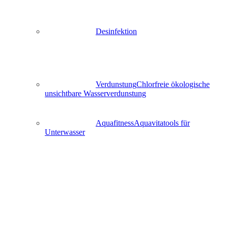
Desinfektion
Verdunstung
Chlorfreie ökologische
unsichtbare Wasserverdunstung
Aquafitness
Aquavitatools für
Unterwasser