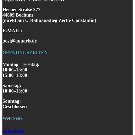
Herner Straße 277
44809 Bochum
(direkt am U-Bahnausstieg Zeche Constantin)
E-MAIL:
post@aquaris.de
ÖFFNUNGSZEITEN
Montag – Freitag:
10:00–13:00
15:00–18:00
Samstag
:
10:00–13:00
S
onntag
:
Geschlossen
Web Seite
aquaris.de