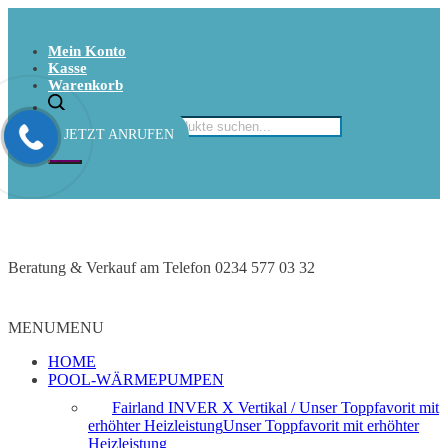
Mein Konto
Kasse
Warenkorb
Products search
JETZT ANRUFEN
Beratung & Verkauf am Telefon 0234 577 03 32
MENU
MENU
HOME
POOL-WÄRMEPUMPEN
Fairland INVER X Vertikal / Unser Toppfavorit mit
erhöhter Heizleistung
Unser Toppfavorit mit erhöhter
Heizleistung