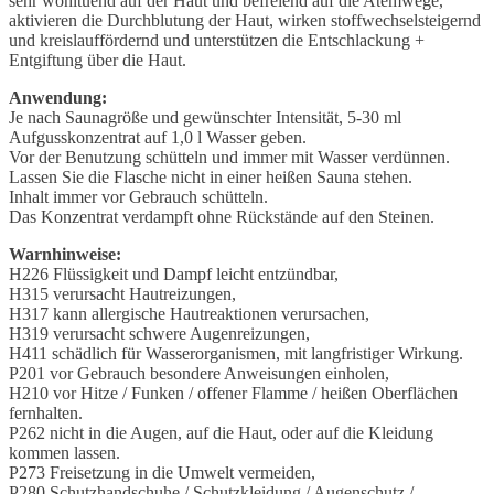
sehr wohltuend auf der Haut und befreiend auf die Atemwege,
aktivieren die Durchblutung der Haut, wirken stoffwechselsteigernd
und kreislauffördernd und unterstützen die Entschlackung +
Entgiftung über die Haut.
Anwendung:
Je nach Saunagröße und gewünschter Intensität, 5-30 ml
Aufgusskonzentrat auf 1,0 l Wasser geben.
Vor der Benutzung schütteln und immer mit Wasser verdünnen.
Lassen Sie die Flasche nicht in einer heißen Sauna stehen.
Inhalt immer vor Gebrauch schütteln.
Das Konzentrat verdampft ohne Rückstände auf den Steinen.
Warnhinweise:
H226 Flüssigkeit und Dampf leicht entzündbar,
H315 verursacht Hautreizungen,
H317 kann allergische Hautreaktionen verursachen,
H319 verursacht schwere Augenreizungen,
H411 schädlich für Wasserorganismen, mit langfristiger Wirkung.
P201 vor Gebrauch besondere Anweisungen einholen,
H210 vor Hitze / Funken / offener Flamme / heißen Oberflächen
fernhalten.
P262 nicht in die Augen, auf die Haut, oder auf die Kleidung
kommen lassen.
P273 Freisetzung in die Umwelt vermeiden,
P280 Schutzhandschuhe / Schutzkleidung / Augenschutz /