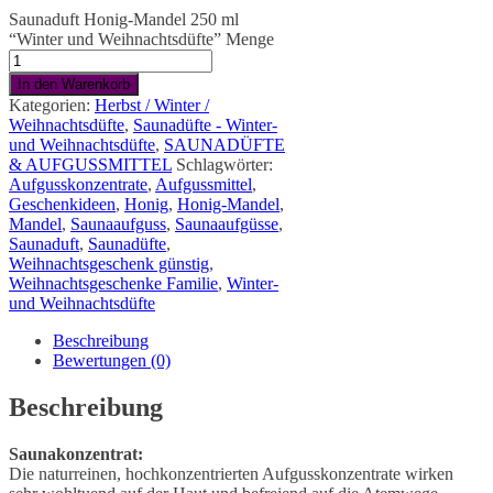
Saunaduft Honig-Mandel 250 ml
“Winter und Weihnachtsdüfte” Menge
In den Warenkorb
Kategorien:
Herbst / Winter /
Weihnachtsdüfte
,
Saunadüfte - Winter-
und Weihnachtsdüfte
,
SAUNADÜFTE
& AUFGUSSMITTEL
Schlagwörter:
Aufgusskonzentrate
,
Aufgussmittel
,
Geschenkideen
,
Honig
,
Honig-Mandel
,
Mandel
,
Saunaaufguss
,
Saunaaufgüsse
,
Saunaduft
,
Saunadüfte
,
Weihnachtsgeschenk günstig
,
Weihnachtsgeschenke Familie
,
Winter-
und Weihnachtsdüfte
Beschreibung
Bewertungen (0)
Beschreibung
Saunakonzentrat:
Die naturreinen, hochkonzentrierten Aufgusskonzentrate wirken