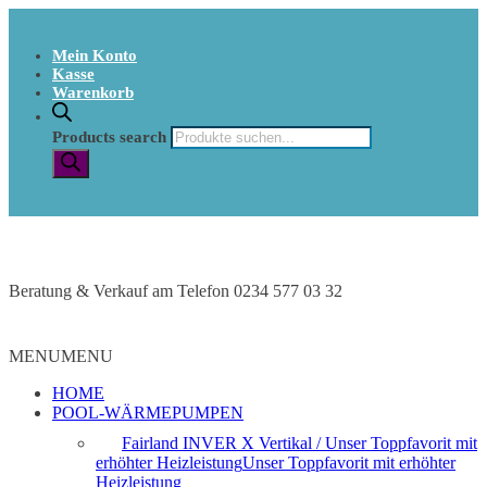
Mein Konto
Kasse
Warenkorb
Products search
Beratung & Verkauf am Telefon 0234 577 03 32
MENU
MENU
HOME
POOL-WÄRMEPUMPEN
Fairland INVER X Vertikal / Unser Toppfavorit mit
erhöhter Heizleistung
Unser Toppfavorit mit erhöhter
Heizleistung