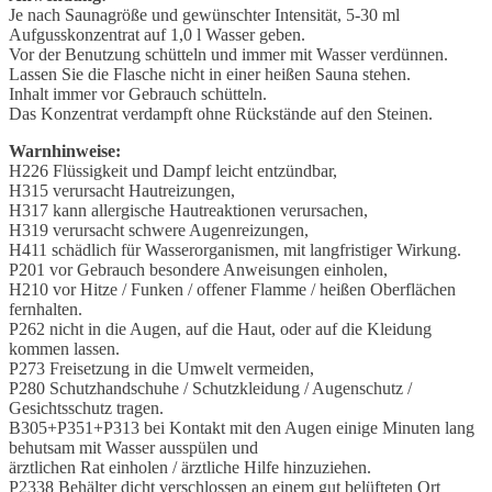
Je nach Saunagröße und gewünschter Intensität, 5-30 ml
Aufgusskonzentrat auf 1,0 l Wasser geben.
Vor der Benutzung schütteln und immer mit Wasser verdünnen.
Lassen Sie die Flasche nicht in einer heißen Sauna stehen.
Inhalt immer vor Gebrauch schütteln.
Das Konzentrat verdampft ohne Rückstände auf den Steinen.
Warnhinweise:
H226 Flüssigkeit und Dampf leicht entzündbar,
H315 verursacht Hautreizungen,
H317 kann allergische Hautreaktionen verursachen,
H319 verursacht schwere Augenreizungen,
H411 schädlich für Wasserorganismen, mit langfristiger Wirkung.
P201 vor Gebrauch besondere Anweisungen einholen,
H210 vor Hitze / Funken / offener Flamme / heißen Oberflächen
fernhalten.
P262 nicht in die Augen, auf die Haut, oder auf die Kleidung
kommen lassen.
P273 Freisetzung in die Umwelt vermeiden,
P280 Schutzhandschuhe / Schutzkleidung / Augenschutz /
Gesichtsschutz tragen.
B305+P351+P313 bei Kontakt mit den Augen einige Minuten lang
behutsam mit Wasser ausspülen und
ärztlichen Rat einholen / ärztliche Hilfe hinzuziehen.
P2338 Behälter dicht verschlossen an einem gut belüfteten Ort