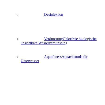
Desinfektion
Verdunstung
Chlorfreie ökologische
unsichtbare Wasserverdunstung
Aquafitness
Aquavitatools für
Unterwasser