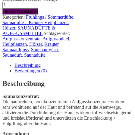
In den Warenkorb
Kategorien:
Frühlings / Sommerdüfte
,
Saunadüfte – Kräuter Heilpflanzen
Hölzer
,
SAUNADÜFTE &
AUFGUSSMITTEL
Schlagwörter:
Aufgusskonzentrate
,
Aufgussmittel
,
Heilpflanzen
,
Hölzer
,
Kräuter
,
Saunaaufguss
,
Saunaaufgüsse
,
Saunaduft
,
Saunadüfte
Beschreibung
Bewertungen (0)
Beschreibung
Saunakonzentrat:
Die naturreinen, hochkonzentrierten Aufgusskonzentrate wirken
sehr wohltuend auf der Haut und befreiend auf die Atemwege,
aktivieren die Durchblutung der Haut, wirken stoffwechselsteigernd
und kreislauffördernd und unterstützen die Entschlackung +
Entgiftung über die Haut.
Anwendung: