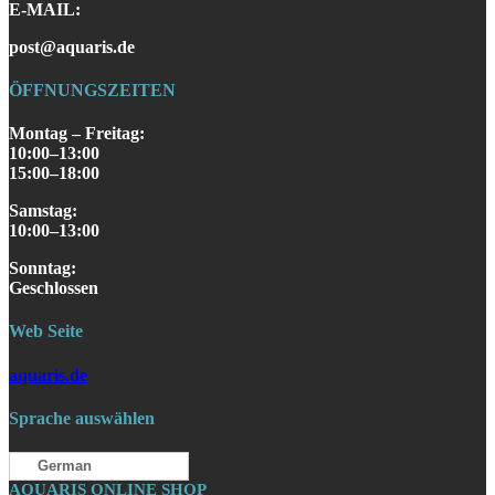
E-MAIL:
post@aquaris.de
ÖFFNUNGSZEITEN
Montag – Freitag:
10:00–13:00
15:00–18:00
Samstag
:
10:00–13:00
S
onntag
:
Geschlossen
Web Seite
aquaris.de
Sprache auswählen
German
AQUARIS ONLINE SHOP