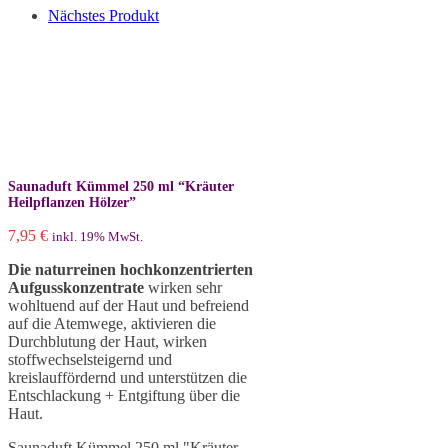
Nächstes Produkt
Saunaduft Kümmel 250 ml “Kräuter
Heilpflanzen Hölzer”
7,95
€
inkl. 19% MwSt.
Die naturreinen hochkonzentrierten
Aufgusskonzentrate
wirken sehr
wohltuend auf der Haut und befreiend
auf die Atemwege, aktivieren die
Durchblutung der Haut, wirken
stoffwechselsteigernd und
kreislauffördernd und unterstützen die
Entschlackung + Entgiftung über die
Haut.
Saunaduft Kümmel 250 ml "Kräuter