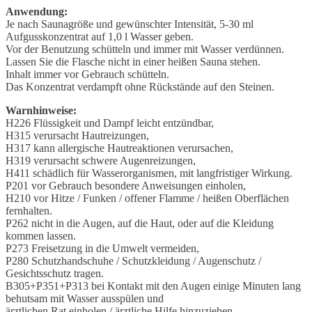
Anwendung:
Je nach Saunagröße und gewünschter Intensität, 5-30 ml
Aufgusskonzentrat auf 1,0 l Wasser geben.
Vor der Benutzung schütteln und immer mit Wasser verdünnen.
Lassen Sie die Flasche nicht in einer heißen Sauna stehen.
Inhalt immer vor Gebrauch schütteln.
Das Konzentrat verdampft ohne Rückstände auf den Steinen.
Warnhinweise:
H226 Flüssigkeit und Dampf leicht entzündbar,
H315 verursacht Hautreizungen,
H317 kann allergische Hautreaktionen verursachen,
H319 verursacht schwere Augenreizungen,
H411 schädlich für Wasserorganismen, mit langfristiger Wirkung.
P201 vor Gebrauch besondere Anweisungen einholen,
H210 vor Hitze / Funken / offener Flamme / heißen Oberflächen
fernhalten.
P262 nicht in die Augen, auf die Haut, oder auf die Kleidung
kommen lassen.
P273 Freisetzung in die Umwelt vermeiden,
P280 Schutzhandschuhe / Schutzkleidung / Augenschutz /
Gesichtsschutz tragen.
B305+P351+P313 bei Kontakt mit den Augen einige Minuten lang
behutsam mit Wasser ausspülen und
ärztlichen Rat einholen / ärztliche Hilfe hinzuziehen.