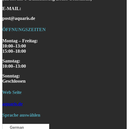
E-MAIL:
post@aquaris.de
ÖFFNUNGSZEITEN
Montag – Freitag:
10:00–13:00
15:00–18:00
Samstag
:
10:00–13:00
S
onntag
:
Geschlossen
Web Seite
aquaris.de
Sprache auswählen
German