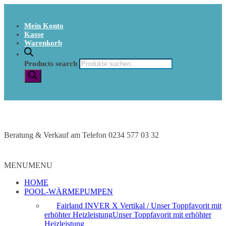
Mein Konto
Kasse
Warenkorb
Products search
Beratung & Verkauf am Telefon 0234 577 03 32
MENU
MENU
HOME
POOL-WÄRMEPUMPEN
Fairland INVER X Vertikal / Unser Toppfavorit mit
erhöhter Heizleistung
Unser Toppfavorit mit erhöhter
Heizleistung