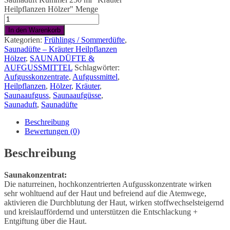
Heilpflanzen Hölzer" Menge
In den Warenkorb
Kategorien:
Frühlings / Sommerdüfte
,
Saunadüfte – Kräuter Heilpflanzen
Hölzer
,
SAUNADÜFTE &
AUFGUSSMITTEL
Schlagwörter:
Aufgusskonzentrate
,
Aufgussmittel
,
Heilpflanzen
,
Hölzer
,
Kräuter
,
Saunaaufguss
,
Saunaaufgüsse
,
Saunaduft
,
Saunadüfte
Beschreibung
Bewertungen (0)
Beschreibung
Saunakonzentrat:
Die naturreinen, hochkonzentrierten Aufgusskonzentrate wirken
sehr wohltuend auf der Haut und befreiend auf die Atemwege,
aktivieren die Durchblutung der Haut, wirken stoffwechselsteigernd
und kreislauffördernd und unterstützen die Entschlackung +
Entgiftung über die Haut.