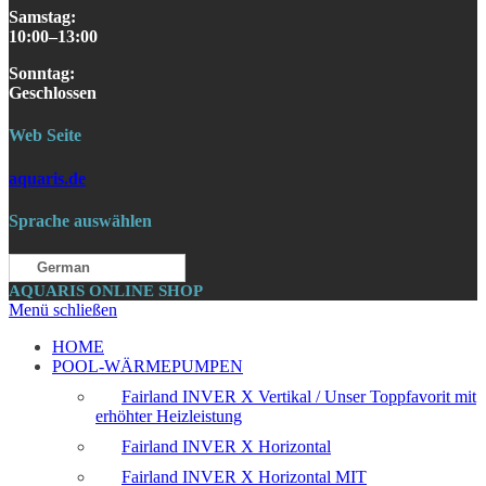
Samstag
:
10:00–13:00
S
onntag
:
Geschlossen
Web Seite
aquaris.de
Sprache auswählen
German
AQUARIS ONLINE SHOP
Menü schließen
HOME
POOL-WÄRMEPUMPEN
Fairland INVER X Vertikal / Unser Toppfavorit mit
erhöhter Heizleistung
Fairland INVER X Horizontal
Fairland INVER X Horizontal MIT