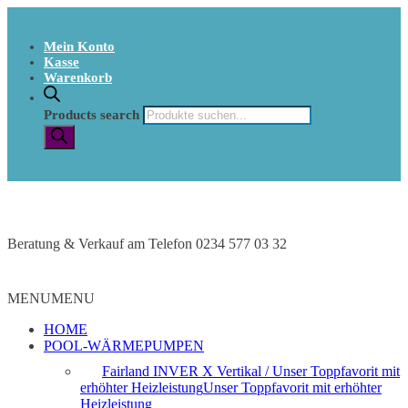
Mein Konto
Kasse
Warenkorb
Products search
Beratung & Verkauf am Telefon 0234 577 03 32
MENU
MENU
HOME
POOL-WÄRMEPUMPEN
Fairland INVER X Vertikal / Unser Toppfavorit mit
erhöhter Heizleistung
Unser Toppfavorit mit erhöhter
Heizleistung