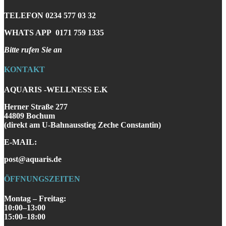
TELEFON
0234 577 03 32
WHATS APP
0171 759 1335
Bitte rufen Sie an
KONTAKT
AQUARIS -WELLNESS E.K
Herner Straße 277
44809 Bochum
(direkt am U-Bahnausstieg Zeche Constantin)
E-MAIL:
post@aquaris.de
ÖFFNUNGSZEITEN
Montag – Freitag:
10:00–13:00
15:00–18:00