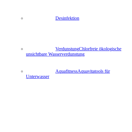
Desinfektion
Verdunstung
Chlorfreie ökologische
unsichtbare Wasserverdunstung
Aquafitness
Aquavitatools für
Unterwasser