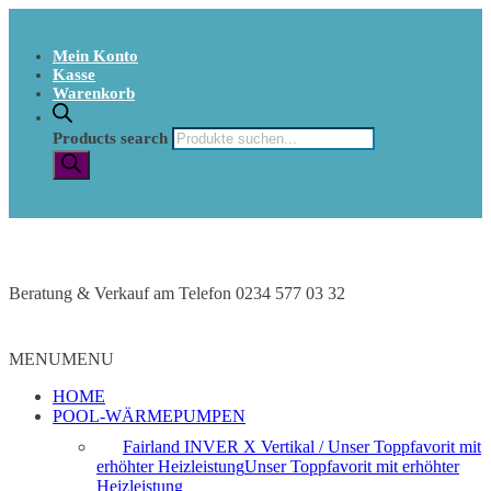
Mein Konto
Kasse
Warenkorb
Products search
Beratung & Verkauf am Telefon 0234 577 03 32
MENU
MENU
HOME
POOL-WÄRMEPUMPEN
Fairland INVER X Vertikal / Unser Toppfavorit mit
erhöhter Heizleistung
Unser Toppfavorit mit erhöhter
Heizleistung