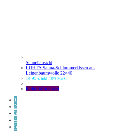
Schnellansicht
LUHTA Sauna-Schlummerkissen aus
Leinenbaumwolle 22×40
14,95
€
inkl. 19% MwSt.
In den Warenkorb
1
2
3
4
5