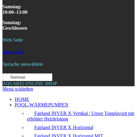
Samstag
:
10:00–13:00
S
onntag
:
Geschlossen
Web Seite
aquaris.de
Sprache auswählen
German
AQUARIS ONLINE SHOP
Menü schließen
HOME
POOL-WÄRMEPUMPEN
Fairland INVER X Vertikal / Unser Toppfavorit mit
erhöhter Heizleistung
Fairland INVER X Horizontal
Fairland INVER X Horizontal MIT