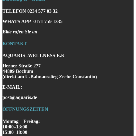
TELEFON
0234 577 03 32
WHATS APP
0171 759 1335
Bitte rufen Sie an
KONTAKT
AQUARIS -WELLNESS E.K
Herner Straße 277
44809 Bochum
(direkt am U-Bahnausstieg Zeche Constantin)
E-MAIL:
post@aquaris.de
ÖFFNUNGSZEITEN
Montag – Freitag:
10:00–13:00
15:00–18:00