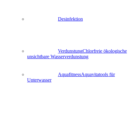
Desinfektion
Verdunstung
Chlorfreie ökologische
unsichtbare Wasserverdunstung
Aquafitness
Aquavitatools für
Unterwasser