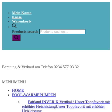
Mein Konto
Kasse
Warenkorb
Products search
Beratung & Verkauf am Telefon 0234 577 03 32
MENU
MENU
HOME
POOL-WÄRMEPUMPEN
Fairland INVER X Vertikal / Unser Toppfavorit mit
erhöhter Heizleistung
Unser Toppfavorit mit erhöhter
Heizleistung