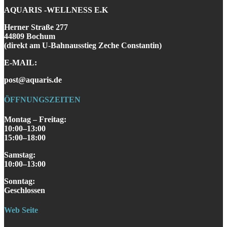
AQUARIS -WELLNESS E.K
Herner Straße 277
44809 Bochum
(direkt am U-Bahnausstieg Zeche Constantin)
E-MAIL:
post@aquaris.de
ÖFFNUNGSZEITEN
Montag – Freitag:
10:00–13:00
15:00–18:00
Samstag
:
10:00–13:00
S
onntag
:
Geschlossen
Web Seite