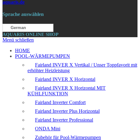
aquaris.de
Sprache auswählen
German
AQUARIS ONLINE SHOP
Menü schließen
HOME
POOL-WÄRMEPUMPEN
Fairland INVER X Vertikal / Unser Toppfavorit mit
erhöhter Heizleistung
Fairland INVER X Horizontal
Fairland INVER X Horizontal MIT
KÜHLFUNKTION
Fairland Inverter Comfort
Fairland Inverter Plus Horizontal
Fairland Inverter Professional
ONDA Mini
Zubehör für Pool-Wärmepumpen