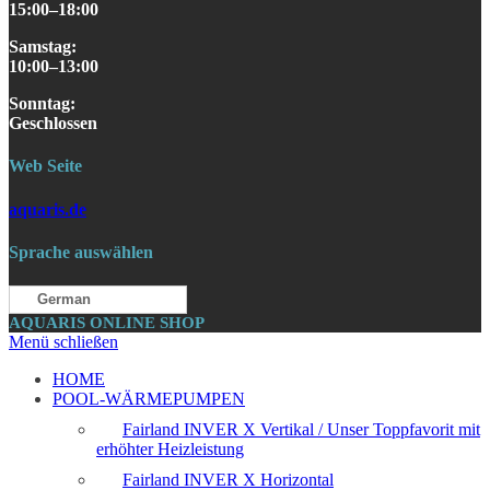
15:00–18:00
Samstag
:
10:00–13:00
S
onntag
:
Geschlossen
Web Seite
aquaris.de
Sprache auswählen
German
AQUARIS ONLINE SHOP
Menü schließen
HOME
POOL-WÄRMEPUMPEN
Fairland INVER X Vertikal / Unser Toppfavorit mit
erhöhter Heizleistung
Fairland INVER X Horizontal