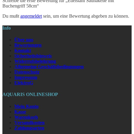
Schreibe die erste Bewertung für „Edelstahl Saunakelle mit
Buchengriff 58cm“
Du mußt
angemeldet
sein, um eine Bewertung abgeben zu können.
Info
Über uns
Bewertungen
Kontakt
Sicherheitshinweis
Widerrufsbelehrung
Allgemeine Geschäftsbedingungen
Datenschutz
Impressum
ElektroG
AQUARIS ONLINESHOP
Mein Konto
Kasse
Warenkorb
Versandkosten
Zahlungsarten