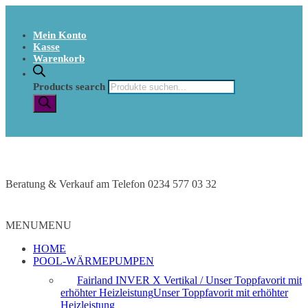
Mein Konto
Kasse
Warenkorb
Products search
Beratung & Verkauf am Telefon 0234 577 03 32
MENU
MENU
HOME
POOL-WÄRMEPUMPEN
Fairland INVER X Vertikal / Unser Toppfavorit mit
erhöhter Heizleistung
Unser Toppfavorit mit erhöhter
Heizleistung