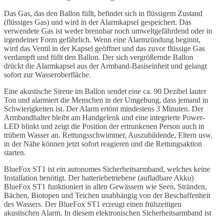
Das Gas, das den Ballon füllt, befindet sich in flüssigem Zustand
(flüssiges Gas) und wird in der Alarmkapsel gespeichert. Das
verwendete Gas ist weder brennbar noch umweltgefährdend oder in
irgendeiner Form gefährlich. Wenn eine Alarmzündung beginnt,
wird das Ventil in der Kapsel geöffnet und das zuvor flüssige Gas
verdampft und füllt den Ballon. Der sich vergrößernde Ballon
drückt die Alarmkapsel aus der Armband-Basiseinheit und gelangt
sofort zur Wasseroberfläche.
Eine akustische Sirene im Ballon sendet eine ca. 90 Dezibel lauter
Ton und alarmiert die Menschen in der Umgebung, dass jemand in
Schwierigkeiten ist. Der Alarm ertönt mindestens 3 Minuten. Der
Armbandhalter bleibt am Handgelenk und eine integrierte Power-
LED blinkt und zeigt die Position der ertrunkenen Person auch in
trübem Wasser an. Rettungsschwimmer, Auszubildende, Eltern usw.
in der Nähe können jetzt sofort reagieren und die Rettungsaktion
starten.
BlueFox ST1 ist ein autonomes Sicherheitsarmband, welches keine
Installation benötigt. Der batteriebetriebene (aufladbare Akku)
BlueFox ST1 funktioniert in allen Gewässern wie Seen, Stränden,
Bächen, Biotopen und Teichen unabhängig von der Beschaffenheit
des Wassers. Der BlueFox ST1 erzeugt einen frühzeitigen
akustischen Alarm. In diesem elektronischen Sicherheitsarmband ist