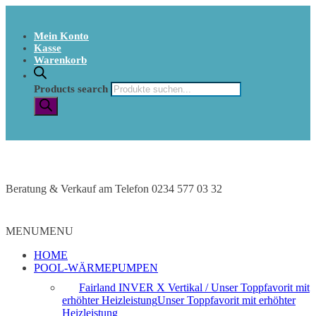
Mein Konto
Kasse
Warenkorb
Products search
Beratung & Verkauf am Telefon 0234 577 03 32
MENU
MENU
HOME
POOL-WÄRMEPUMPEN
Fairland INVER X Vertikal / Unser Toppfavorit mit
erhöhter Heizleistung
Unser Toppfavorit mit erhöhter
Heizleistung