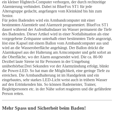
ein kleiner Hightech-Computer verborgen, der durch rechtzeitige
Alarmierung verhindert. Dabei ist BlueFox ST1 für jede
Altersgruppe gedacht, angefangen vom Kleinkind bis hin zum
Senior.
Für jeden Badenden wird ein Armbandcomputer mit einer
bestimmten Alarmtiefe und Alarmzeit programmiert. BlueFox ST1
dauert während der Aufenthaltsdauer im Wasser permanent die Tiefe
des Badenden. Dieser Artikel wird in einer Notfallsituation als eine
vorgegebene Zeitspanne unterhalb einer bestimmten Tiefe angezeigt,
löst eine Kapsel mit einem Ballon vom Armbandcomputer aus und
wird an die Wasseroberfläche angehängt. Der Ballon drückt die
Alarmkapsel aus der Halterung am Armcomputer und geht sofort an
die Oberfläche, wo der Alarm ausgesendet wird. Die ca. 80-90
Dezibel laute Sirene ist für Personen in der Umgebung
unüberhörbar.Drei Sekunden vor der Alarmzündung erfolgt, blinkt
die Power-LED. So hat man die Möglichkeit, eine geringe Tiefe zu
erreichen. Die Armbandhalterung ist im Handgelenk und ein
eingebautes, sehr starkes LED-Licht weist auch in trübem Wasser
auf den Ertrinkenden hin. So können Bademeister, Trainer,
Begleitpersonen etc. in der Nähe sofort reagieren und die gefährdete
Person retten.
Mehr Spass und Sicherheit beim Baden!