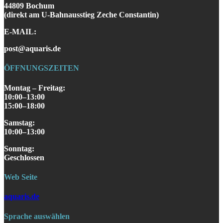
44809 Bochum
(direkt am U-Bahnausstieg Zeche Constantin)
E-MAIL:
post@aquaris.de
ÖFFNUNGSZEITEN
Montag – Freitag:
10:00–13:00
15:00–18:00
Samstag
:
10:00–13:00
S
onntag
:
Geschlossen
Web Seite
aquaris.de
Sprache auswählen