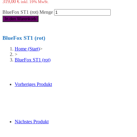
319,00
€
inkl. 19% MwSt.
BlueFox ST1 (rot) Menge
In den Warenkorb
BlueFox ST1 (rot)
Home (Start)
>
>
BlueFox ST1 (rot)
Vorheriges Produkt
Nächstes Produkt