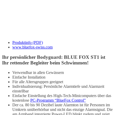
Produktinfo (PDF)
www.bluefox-swiss.com
Ihr persönlicher Bodyguard: BLUE FOX ST1 ist
Ihr rettender Begleiter beim Schwimmen!
Verwendbar in allen Gewässern
Einfache Installation
Für alle Altersgruppen geeignet
Individualisierung: Persönliche Alarmtiefe und Alarmzeit
einstellbar
Einfache Einstellung des High-Tech-Minicomputers über das
kostenlose
PC-Programm “BlueFox Control”
Der ca. 80 bis 90 Dezibel laute Alarmton ist für Personen im
Umkreis unüberhörbar und nicht das einzige Alarmsignal. Die
am Armband integrierte Power-LED blinkt zudem und zeigt