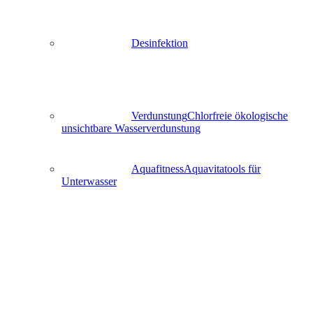
Desinfektion
Verdunstung
Chlorfreie ökologische
unsichtbare Wasserverdunstung
Aquafitness
Aquavitatools für
Unterwasser