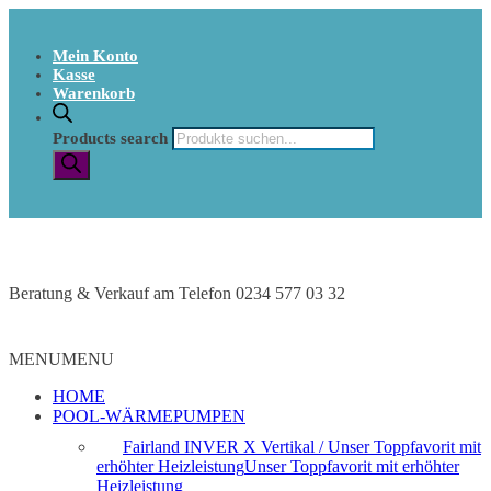
Mein Konto
Kasse
Warenkorb
Products search
Beratung & Verkauf am Telefon 0234 577 03 32
MENU
MENU
HOME
POOL-WÄRMEPUMPEN
Fairland INVER X Vertikal / Unser Toppfavorit mit
erhöhter Heizleistung
Unser Toppfavorit mit erhöhter
Heizleistung