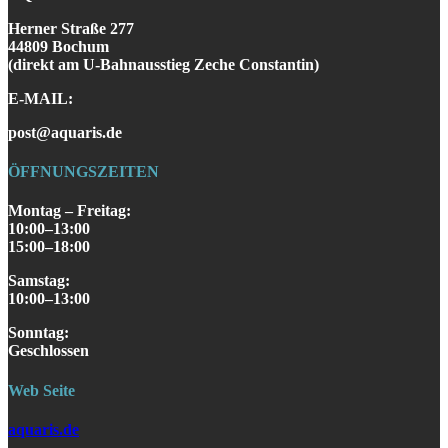
Herner Straße 277
44809 Bochum
(direkt am U-Bahnausstieg Zeche Constantin)
E-MAIL:
post@aquaris.de
ÖFFNUNGSZEITEN
Montag – Freitag:
10:00–13:00
15:00–18:00
Samstag
:
10:00–13:00
S
onntag
:
Geschlossen
Web Seite
aquaris.de