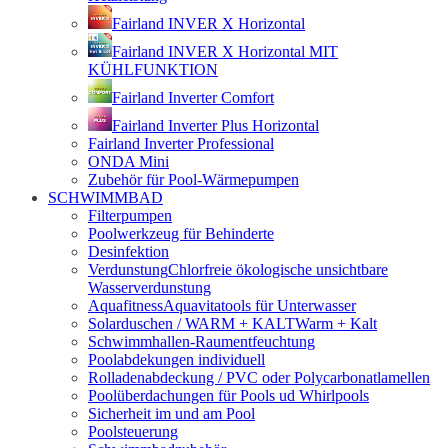
Fairland INVER X Horizontal
Fairland INVER X Horizontal MIT
KÜHLFUNKTION
Fairland Inverter Comfort
Fairland Inverter Plus Horizontal
Fairland Inverter Professional
ONDA Mini
Zubehör für Pool-Wärmepumpen
SCHWIMMBAD
Filterpumpen
Poolwerkzeug für Behinderte
Desinfektion
Verdunstung
Chlorfreie ökologische unsichtbare
Wasserverdunstung
Aquafitness
Aquavitatools für Unterwasser
Solarduschen / WARM + KALT
Warm + Kalt
Schwimmhallen-Raumentfeuchtung
Poolabdekungen individuell
Rolladenabdeckung / PVC oder Polycarbonatlamellen
Poolüberdachungen für Pools ud Whirlpools
Sicherheit im und am Pool
Poolsteuerung