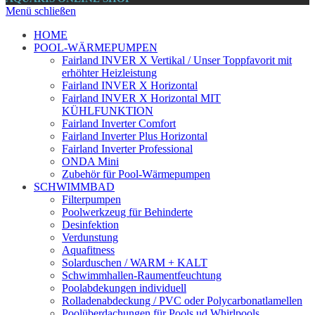
Menü schließen
HOME
POOL-WÄRMEPUMPEN
Fairland INVER X Vertikal / Unser Toppfavorit mit
erhöhter Heizleistung
Fairland INVER X Horizontal
Fairland INVER X Horizontal MIT
KÜHLFUNKTION
Fairland Inverter Comfort
Fairland Inverter Plus Horizontal
Fairland Inverter Professional
ONDA Mini
Zubehör für Pool-Wärmepumpen
SCHWIMMBAD
Filterpumpen
Poolwerkzeug für Behinderte
Desinfektion
Verdunstung
Aquafitness
Solarduschen / WARM + KALT
Schwimmhallen-Raumentfeuchtung
Poolabdekungen individuell
Rolladenabdeckung / PVC oder Polycarbonatlamellen
Poolüberdachungen für Pools ud Whirlpools