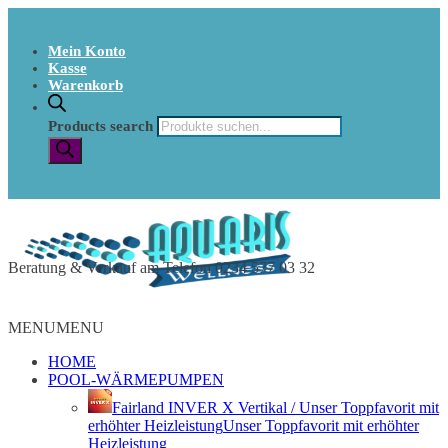
Mein Konto
Kasse
Warenkorb
Products search
Beratung & Verkauf am Telefon 0234 577 03 32
MENU
MENU
HOME
POOL-WÄRMEPUMPEN
Fairland INVER X Vertikal / Unser Toppfavorit mit
erhöhter Heizleistung
Unser Toppfavorit mit erhöhter
Heizleistung