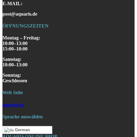
E-MAIL:
post@aquaris.de
ÖFFNUNGSZEITEN
Montag – Freitag:
10:00–13:00
15:00–18:00
Samstag
:
10:00–13:00
S
onntag
:
Geschlossen
Web Seite
aquaris.de
Sprache auswählen
German
AQUARIS ONLINE SHOP