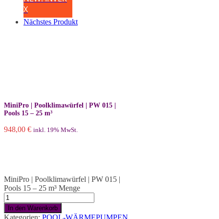
X
Nächstes Produkt
MiniPro | Poolklimawürfel | PW 015 |
Pools 15 – 25 m³
948,00
€
inkl. 19% MwSt.
MiniPro | Poolklimawürfel | PW 015 |
Pools 15 – 25 m³ Menge
In den Warenkorb
Kategorien:
POOL-WÄRMEPUMPEN
,