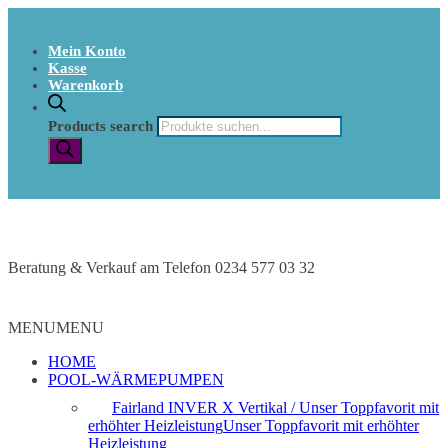
Mein Konto
Kasse
Warenkorb
Products search
Beratung & Verkauf am Telefon 0234 577 03 32
MENU
MENU
HOME
POOL-WÄRMEPUMPEN
Fairland INVER X Vertikal / Unser Toppfavorit mit
erhöhter Heizleistung
Unser Toppfavorit mit erhöhter
Heizleistung