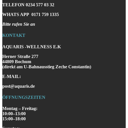
TELEFON
0234 577 03 32
WHATS APP
0171 759 1335
Bitte rufen Sie an
KONTAKT
AQUARIS -WELLNESS E.K
Herner Straße 277
44809 Bochum
(direkt am U-Bahnausstieg Zeche Constantin)
E-MAIL:
post@aquaris.de
ÖFFNUNGSZEITEN
Montag – Freitag:
10:00–13:00
15:00–18:00