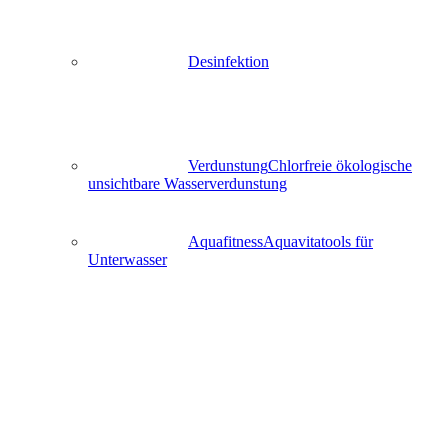
Desinfektion
Verdunstung
Chlorfreie ökologische
unsichtbare Wasserverdunstung
Aquafitness
Aquavitatools für
Unterwasser