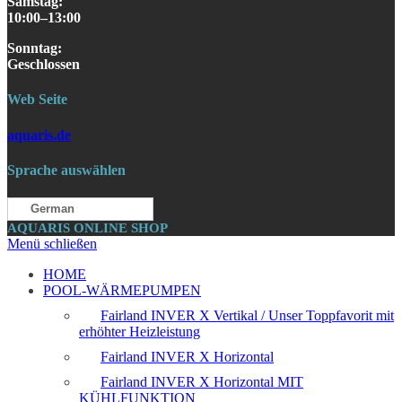
Samstag
:
10:00–13:00
S
onntag
:
Geschlossen
Web Seite
aquaris.de
Sprache auswählen
German
AQUARIS ONLINE SHOP
Menü schließen
HOME
POOL-WÄRMEPUMPEN
Fairland INVER X Vertikal / Unser Toppfavorit mit
erhöhter Heizleistung
Fairland INVER X Horizontal
Fairland INVER X Horizontal MIT
KÜHLFUNKTION