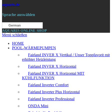
aquaris.de
Sprache auswählen
German
AQUARIS ONLINE SHOP
Menü schließen
HOME
POOL-WÄRMEPUMPEN
Fairland INVER X Vertikal / Unser Toppfavorit mit
erhöhter Heizleistung
Fairland INVER X Horizontal
Fairland INVER X Horizontal MIT
KÜHLFUNKTION
Fairland Inverter Comfort
Fairland Inverter Plus Horizontal
Fairland Inverter Professional
ONDA Mini