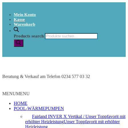
Mein Konto
Kasse
Warenkorb
Products search
Beratung & Verkauf am Telefon 0234 577 03 32
MENU
MENU
HOME
POOL-WÄRMEPUMPEN
Fairland INVER X Vertikal / Unser Toppfavorit mit
erhöhter Heizleistung
Unser Toppfavorit mit erhöhter
Heizleistung