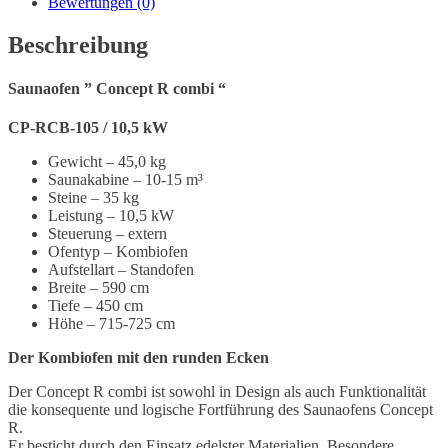
Bewertungen (0)
Beschreibung
Saunaofen ” Concept R combi “
CP-RCB-105 / 10,5 kW
Gewicht – 45,0
kg
Saunakabine – 10
-15
m³
Steine – 35
kg
Leistung
– 10,5 kW
Steuerung –
extern
Ofentyp –
Kombiofen
Aufstellart –
Standofen
Breite – 590
cm
Tiefe – 450
cm
Höhe – 715-725
cm
Der Kombiofen mit den runden Ecken
Der Concept R combi ist sowohl in Design als auch Funktionalität
die konsequente und logische Fortführung des Saunaofens Concept
R.
Er besticht durch den Einsatz edelster Materialien. Besondere