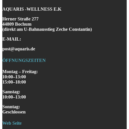
AQUARIS -WELLNESS E.K
Herner Straße 277
44809 Bochum
(direkt am U-Bahnausstieg Zeche Constantin)
E-MAIL:
post@aquaris.de
ÖFFNUNGSZEITEN
Montag – Freitag:
10:00–13:00
15:00–18:00
Samstag
:
10:00–13:00
S
onntag
:
Geschlossen
Web Seite