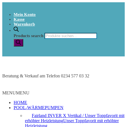
Mein Konto
Kasse
Warenkorb
Products search
Beratung & Verkauf am Telefon 0234 577 03 32
MENU
MENU
HOME
POOL-WÄRMEPUMPEN
Fairland INVER X Vertikal / Unser Toppfavorit mit
erhöhter Heizleistung
Unser Toppfavorit mit erhöhter
Heizleistung