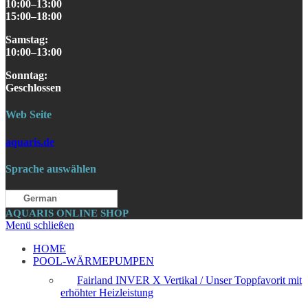
10:00–13:00
15:00–18:00
Samstag
:
10:00–13:00
S
onntag
:
Geschlossen
Web Seite
aquaris.de
Sprache auswählen
German
AQUARIS ONLINE SHOP
Menü schließen
HOME
POOL-WÄRMEPUMPEN
Fairland INVER X Vertikal / Unser Toppfavorit mit
erhöhter Heizleistung