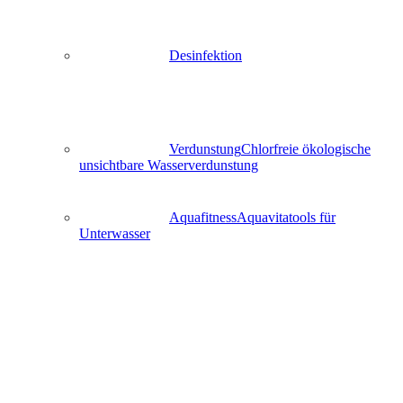
Desinfektion
Verdunstung
Chlorfreie ökologische
unsichtbare Wasserverdunstung
Aquafitness
Aquavitatools für
Unterwasser