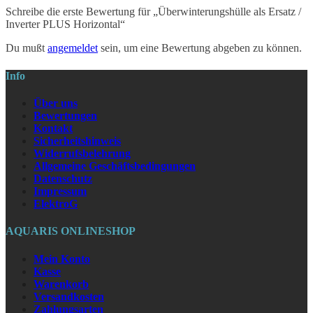
Schreibe die erste Bewertung für „Überwinterungshülle als Ersatz /
Inverter PLUS Horizontal“
Du mußt
angemeldet
sein, um eine Bewertung abgeben zu können.
Info
Über uns
Bewertungen
Kontakt
Sicherheitshinweis
Widerrufsbelehrung
Allgemeine Geschäftsbedingungen
Datenschutz
Impressum
ElektroG
AQUARIS ONLINESHOP
Mein Konto
Kasse
Warenkorb
Versandkosten
Zahlungsarten