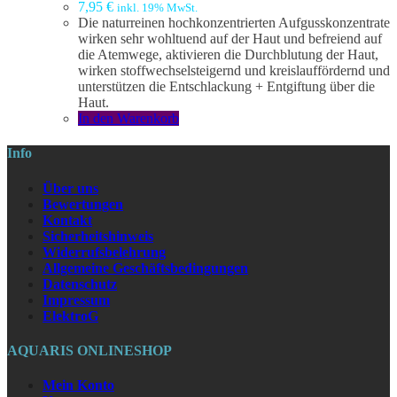
7,95
€
inkl. 19% MwSt.
Die naturreinen hochkonzentrierten Aufgusskonzentrate
wirken sehr wohltuend auf der Haut und befreiend auf
die Atemwege, aktivieren die Durchblutung der Haut,
wirken stoffwechselsteigernd und kreislauffördernd und
unterstützen die Entschlackung + Entgiftung über die
Haut.
In den Warenkorb
Info
Über uns
Bewertungen
Kontakt
Sicherheitshinweis
Widerrufsbelehrung
Allgemeine Geschäftsbedingungen
Datenschutz
Impressum
ElektroG
AQUARIS ONLINESHOP
Mein Konto