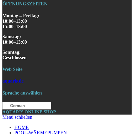
ÖFFNUNGSZEITEN
Montag – Freitag:
10:00–13:00
15:00–18:00
Samstag
:
10:00–13:00
S
onntag
:
Geschlossen
Web Seite
aquaris.de
Sprache auswählen
German
AQUARIS ONLINE SHOP
Menü schließen
HOME
POOL-WÄRMEPUMPEN