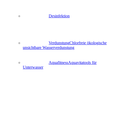
Desinfektion
Verdunstung
Chlorfreie ökologische
unsichtbare Wasserverdunstung
Aquafitness
Aquavitatools für
Unterwasser