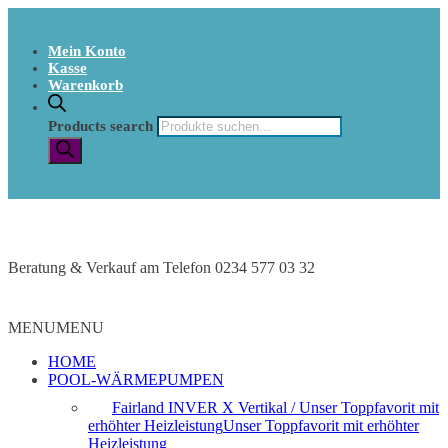
Mein Konto
Kasse
Warenkorb
Products search
Beratung & Verkauf am Telefon 0234 577 03 32
MENU
MENU
HOME
POOL-WÄRMEPUMPEN
Fairland INVER X Vertikal / Unser Toppfavorit mit
erhöhter Heizleistung
Unser Toppfavorit mit erhöhter
Heizleistung