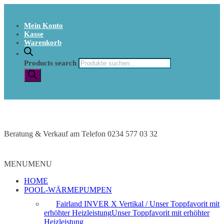
Mein Konto
Kasse
Warenkorb
Products search
Beratung & Verkauf am Telefon 0234 577 03 32
MENU
MENU
HOME
POOL-WÄRMEPUMPEN
Fairland INVER X Vertikal / Unser Toppfavorit mit
erhöhter Heizleistung
Unser Toppfavorit mit erhöhter
Heizleistung