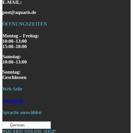
E-MAIL:
post@aquaris.de
ÖFFNUNGSZEITEN
Montag – Freitag:
10:00–13:00
15:00–18:00
Samstag
:
10:00–13:00
S
onntag
:
Geschlossen
Web Seite
aquaris.de
Sprache auswählen
German
AQUARIS ONLINE SHOP