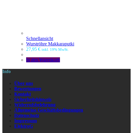
Schnellansicht
Wurströhre Makkaraputki
27,95
€
inkl. 19% MwSt.
In den Warenkorb
Info
Über uns
Bewertungen
Kontakt
Sicherheitshinweis
Widerrufsbelehrung
Allgemeine Geschäftsbedingungen
Datenschutz
Impressum
ElektroG