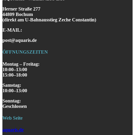
Herner Straße 277
44809 Bochum
(direkt am U-Bahnausstieg Zeche Constantin)
E-MAIL:
post@aquaris.de
ÖFFNUNGSZEITEN
Montag – Freitag:
10:00–13:00
15:00–18:00
Samstag
:
10:00–13:00
S
onntag
:
Geschlossen
Web Seite
aquaris.de