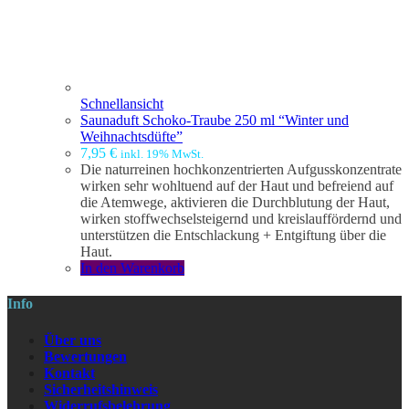
Schnellansicht
Saunaduft Schoko-Traube 250 ml “Winter und
Weihnachtsdüfte”
7,95
€
inkl. 19% MwSt.
Die naturreinen hochkonzentrierten Aufgusskonzentrate
wirken sehr wohltuend auf der Haut und befreiend auf
die Atemwege, aktivieren die Durchblutung der Haut,
wirken stoffwechselsteigernd und kreislauffördernd und
unterstützen die Entschlackung + Entgiftung über die
Haut.
In den Warenkorb
Info
Über uns
Bewertungen
Kontakt
Sicherheitshinweis
Widerrufsbelehrung