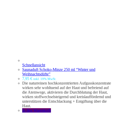
Schnellansicht
Saunaduft Schoko-Minze 250 ml “Winter und
Weihnachtsdüfte”
7,95
€
inkl. 19% MwSt.
Die naturreinen hochkonzentrierten Aufgusskonzentrate
wirken sehr wohltuend auf der Haut und befreiend auf
die Atemwege, aktivieren die Durchblutung der Haut,
wirken stoffwechselsteigernd und kreislauffördernd und
unterstützen die Entschlackung + Entgiftung über die
Haut.
In den Warenkorb