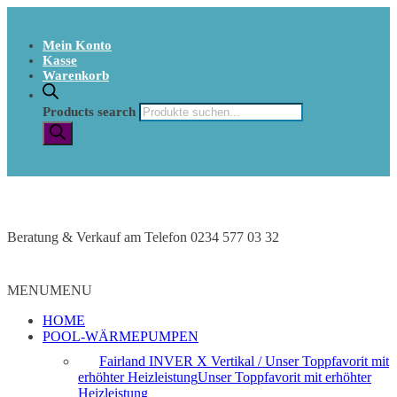
Mein Konto
Kasse
Warenkorb
Products search
Beratung & Verkauf am Telefon 0234 577 03 32
MENU
MENU
HOME
POOL-WÄRMEPUMPEN
Fairland INVER X Vertikal / Unser Toppfavorit mit
erhöhter Heizleistung
Unser Toppfavorit mit erhöhter
Heizleistung