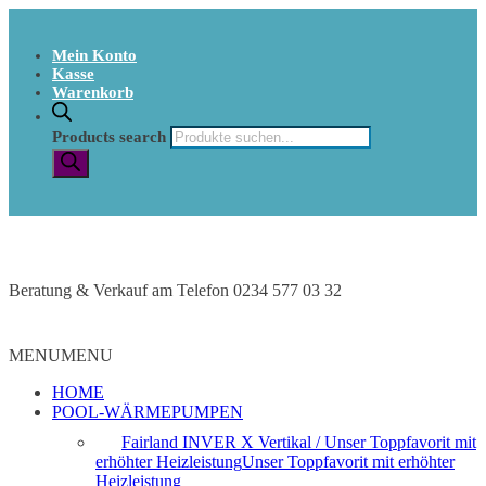
Mein Konto
Kasse
Warenkorb
Products search
Beratung & Verkauf am Telefon 0234 577 03 32
MENU
MENU
HOME
POOL-WÄRMEPUMPEN
Fairland INVER X Vertikal / Unser Toppfavorit mit
erhöhter Heizleistung
Unser Toppfavorit mit erhöhter
Heizleistung