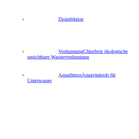
Desinfektion
Verdunstung
Chlorfreie ökologische
unsichtbare Wasserverdunstung
Aquafitness
Aquavitatools für
Unterwasser