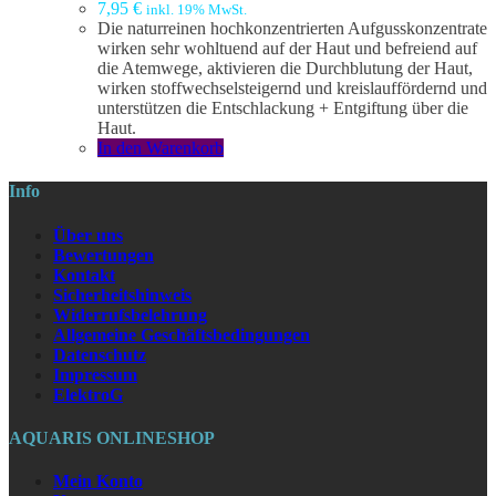
7,95
€
inkl. 19% MwSt.
Die naturreinen hochkonzentrierten Aufgusskonzentrate
wirken sehr wohltuend auf der Haut und befreiend auf
die Atemwege, aktivieren die Durchblutung der Haut,
wirken stoffwechselsteigernd und kreislauffördernd und
unterstützen die Entschlackung + Entgiftung über die
Haut.
In den Warenkorb
Info
Über uns
Bewertungen
Kontakt
Sicherheitshinweis
Widerrufsbelehrung
Allgemeine Geschäftsbedingungen
Datenschutz
Impressum
ElektroG
AQUARIS ONLINESHOP
Mein Konto