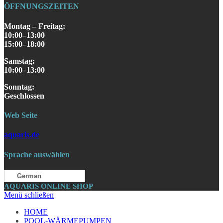
ÖFFNUNGSZEITEN
Montag – Freitag:
10:00–13:00
15:00–18:00
Samstag
:
10:00–13:00
S
onntag
:
Geschlossen
Web Seite
aquaris.de
Sprache auswählen
German
AQUARIS ONLINE SHOP
Menü schließen
HOME
POOL-WÄRMEPUMPEN