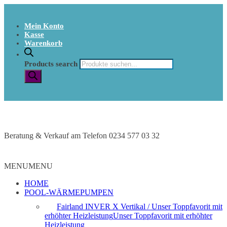
Mein Konto
Kasse
Warenkorb
Products search
Beratung & Verkauf am Telefon 0234 577 03 32
MENU
MENU
HOME
POOL-WÄRMEPUMPEN
Fairland INVER X Vertikal / Unser Toppfavorit mit
erhöhter Heizleistung
Unser Toppfavorit mit erhöhter
Heizleistung