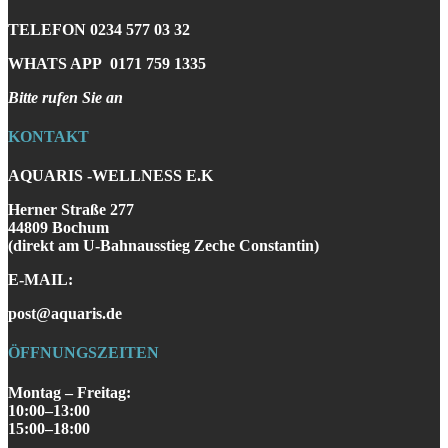
TELEFON
0234 577 03 32
WHATS APP
0171 759 1335
Bitte rufen Sie an
KONTAKT
AQUARIS -WELLNESS E.K
Herner Straße 277
44809 Bochum
(direkt am U-Bahnausstieg Zeche Constantin)
E-MAIL:
post@aquaris.de
ÖFFNUNGSZEITEN
Montag – Freitag:
10:00–13:00
15:00–18:00