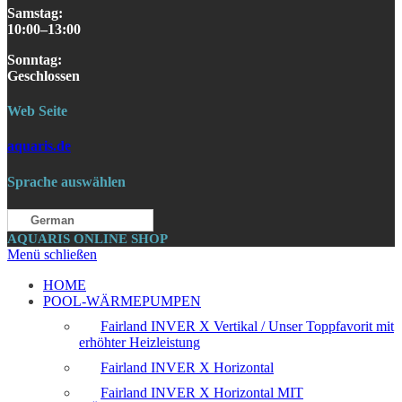
Samstag
:
10:00–13:00
S
onntag
:
Geschlossen
Web Seite
aquaris.de
Sprache auswählen
German
AQUARIS ONLINE SHOP
Menü schließen
HOME
POOL-WÄRMEPUMPEN
Fairland INVER X Vertikal / Unser Toppfavorit mit
erhöhter Heizleistung
Fairland INVER X Horizontal
Fairland INVER X Horizontal MIT