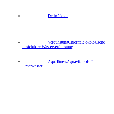
Desinfektion
Verdunstung
Chlorfreie ökologische
unsichtbare Wasserverdunstung
Aquafitness
Aquavitatools für
Unterwasser