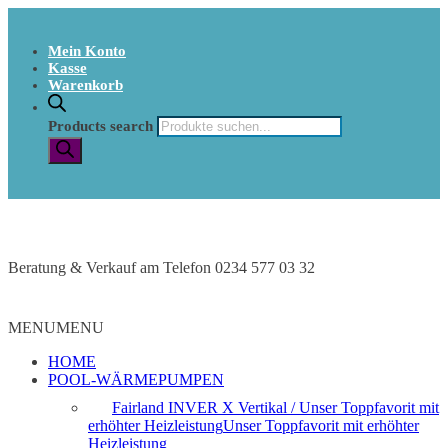
Mein Konto
Kasse
Warenkorb
Products search
Beratung & Verkauf am Telefon 0234 577 03 32
MENU
MENU
HOME
POOL-WÄRMEPUMPEN
Fairland INVER X Vertikal / Unser Toppfavorit mit
erhöhter Heizleistung
Unser Toppfavorit mit erhöhter
Heizleistung