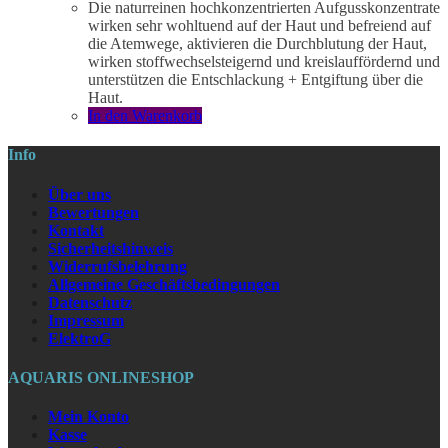
Die naturreinen hochkonzentrierten Aufgusskonzentrate
wirken sehr wohltuend auf der Haut und befreiend auf
die Atemwege, aktivieren die Durchblutung der Haut,
wirken stoffwechselsteigernd und kreislauffördernd und
unterstützen die Entschlackung + Entgiftung über die
Haut.
In den Warenkorb
Info
Über uns
Bewertungen
Kontakt
Sicherheitshinweis
Widerrufsbelehrung
Allgemeine Geschäftsbedingungen
Datenschutz
Impressum
ElektroG
AQUARIS ONLINESHOP
Mein Konto
Kasse