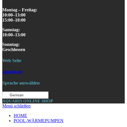
Montag – Freitag:
10:00–13:00
15:00–18:00
Samstag
:
10:00–13:00
S
onntag
:
Geschlossen
Web Seite
aquaris.de
Sprache auswählen
German
AQUARIS ONLINE SHOP
Menü schließen
HOME
POOL-WÄRMEPUMPEN