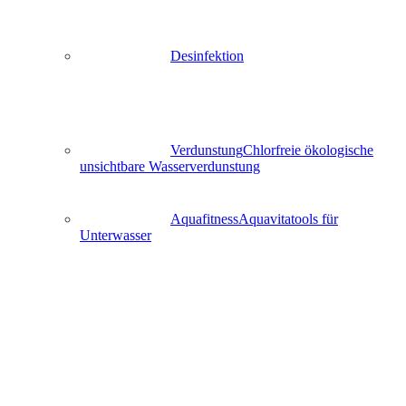
Desinfektion
Verdunstung
Chlorfreie ökologische
unsichtbare Wasserverdunstung
Aquafitness
Aquavitatools für
Unterwasser