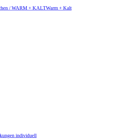
schen / WARM + KALT
Warm + Kalt
kungen individuell