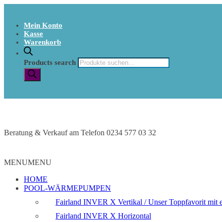
Mein Konto
Kasse
Warenkorb
Products search
Beratung & Verkauf am Telefon 0234 577 03 32
MENU
MENU
HOME
POOL-WÄRMEPUMPEN
Fairland INVER X Vertikal / Unser Toppfavorit mit e
Fairland INVER X Horizontal