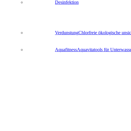
Desinfektion
Verdunstung
Chlorfreie ökologische uns
Aquafitness
Aquavitatools für Unterwass