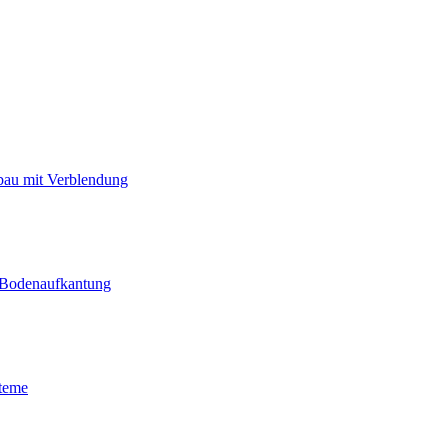
bau mit Verblendung
 Bodenaufkantung
teme