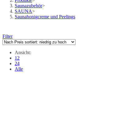
Produkte
>
Saunazubehör
>
SAUNA
>
Saunahonigcreme und Peelings
Filter
Ansicht:
12
24
Alle