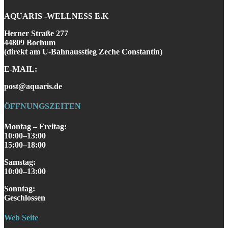
AQUARIS -WELLNESS E.K
Herner Straße 277
44809 Bochum
(direkt am U-Bahnausstieg Zeche Constantin)
E-MAIL:
post@aquaris.de
ÖFFNUNGSZEITEN
Montag – Freitag:
10:00–13:00
15:00–18:00
Samstag
:
10:00–13:00
S
onntag
:
Geschlossen
Web Seite