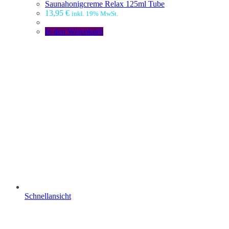
Saunahonigcreme Relax 125ml Tube
13,95
€
inkl. 19% MwSt.
In den Warenkorb
Schnellansicht