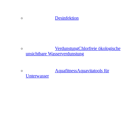
Desinfektion
Verdunstung
Chlorfreie ökologische
unsichtbare Wasserverdunstung
Aquafitness
Aquavitatools für
Unterwasser