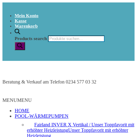
Mein Konto
Kasse
Warenkorb
Products search
Beratung & Verkauf am Telefon 0234 577 03 32
MENU
MENU
HOME
POOL-WÄRMEPUMPEN
Fairland INVER X Vertikal / Unser Toppfavorit mit
erhöhter Heizleistung
Unser Toppfavorit mit erhöhter
Heizleistung