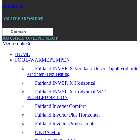
aquaris.de
Sprache auswählen
German
AQUARIS ONLINE SHOP
Menü schließen
HOME
POOL-WÄRMEPUMPEN
Fairland INVER X Vertikal / Unser Toppfavorit mit
erhöhter Heizleistung
Fairland INVER X Horizontal
Fairland INVER X Horizontal MIT
KÜHLFUNKTION
Fairland Inverter Comfort
Fairland Inverter Plus Horizontal
Fairland Inverter Professional
ONDA Mini