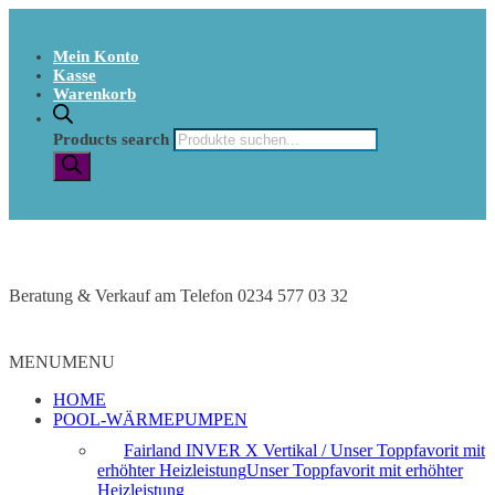
Mein Konto
Kasse
Warenkorb
Products search
Beratung & Verkauf am Telefon 0234 577 03 32
MENU
MENU
HOME
POOL-WÄRMEPUMPEN
Fairland INVER X Vertikal / Unser Toppfavorit mit
erhöhter Heizleistung
Unser Toppfavorit mit erhöhter
Heizleistung