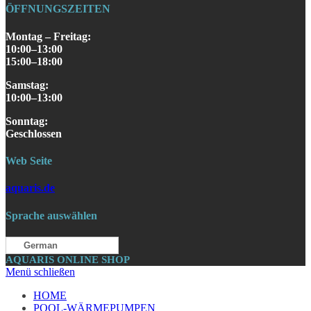
ÖFFNUNGSZEITEN
Montag – Freitag:
10:00–13:00
15:00–18:00
Samstag
:
10:00–13:00
S
onntag
:
Geschlossen
Web Seite
aquaris.de
Sprache auswählen
German
AQUARIS ONLINE SHOP
Menü schließen
HOME
POOL-WÄRMEPUMPEN