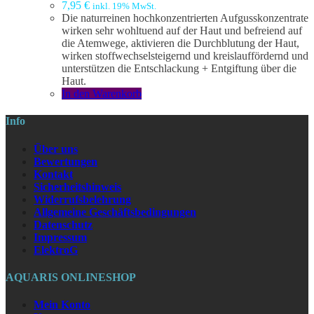
7,95
€
inkl. 19% MwSt.
Die naturreinen hochkonzentrierten Aufgusskonzentrate
wirken sehr wohltuend auf der Haut und befreiend auf
die Atemwege, aktivieren die Durchblutung der Haut,
wirken stoffwechselsteigernd und kreislauffördernd und
unterstützen die Entschlackung + Entgiftung über die
Haut.
In den Warenkorb
Info
Über uns
Bewertungen
Kontakt
Sicherheitshinweis
Widerrufsbelehrung
Allgemeine Geschäftsbedingungen
Datenschutz
Impressum
ElektroG
AQUARIS ONLINESHOP
Mein Konto